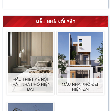
MẪU NHÀ NỔI BẬT
MẪU THIẾT KẾ NỘI
THẤT NHÀ PHỐ HIỆN
MẪU NHÀ PHỐ ĐẸP
ĐẠI
HIỆN ĐẠI