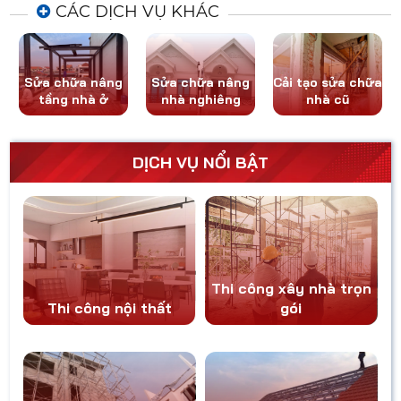
CÁC DỊCH VỤ KHÁC
Sửa chữa nâng
Cải tạo sửa chữa
Thi công sơn
nhà nghiêng
nhà cũ
nước, chống
thấm
DỊCH VỤ NỔI BẬT
Thi công xây nhà trọn
Thi công nội thất
gói