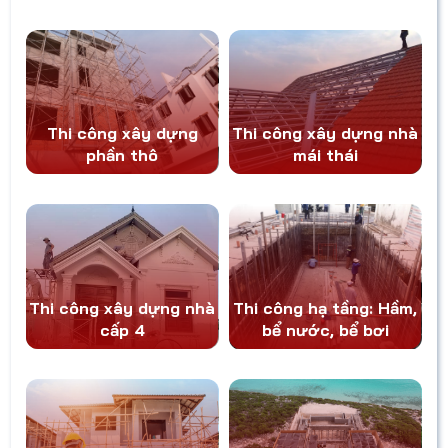
cùng lại gặp
phải hàng loạt
vấn đề: phát
sinh chi phí,
chậm bàn
giao, không
bảo hành. Nếu
bạn sắp xây
Thi công xây dựng
Thi công xây dựng nhà
nhà và muốn
phần thô
mái thái
mọi thứ diễn ra
suôn sẻ, đừng
bỏ qua những
chia sẻ kinh
nghiệm quý
báu trong bài
viết dưới đây.
Thi công xây dựng nhà
Thi công hạ tầng: Hầm,
cấp 4
bể nước, bể bơi