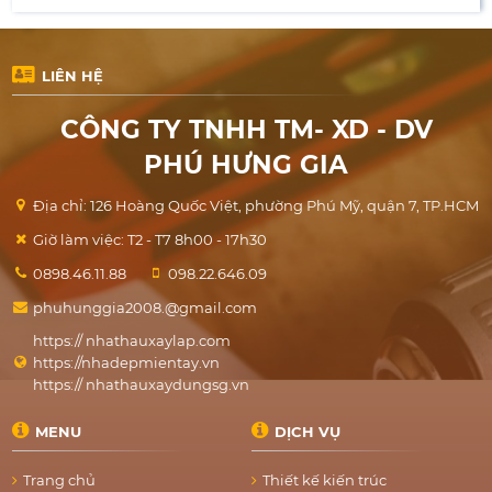
LIÊN HỆ
CÔNG TY TNHH TM- XD - DV
PHÚ HƯNG GIA
Địa chỉ: 126 Hoàng Quốc Việt, phường Phú Mỹ, quận 7, TP.HCM
Giờ làm việc: T2 - T7 8h00 - 17h30
0898.46.11.88
098.22.646.09
phuhunggia2008.@gmail.com
https:// nhathauxaylap.com
https://nhadepmientay.vn
https:// nhathauxaydungsg.vn
MENU
DỊCH VỤ
Trang chủ
Thiết kế kiến trúc