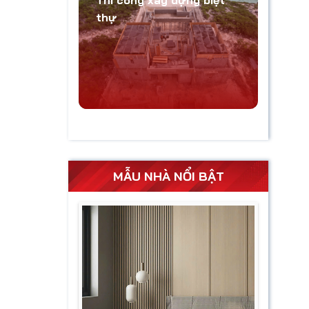
Thi công xây dựng biệt
thự
MẪU NHÀ NỔI BẬT