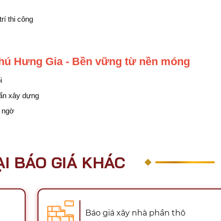
rí thi công
Phú Hưng Gia - Bền vững từ nền móng
i
uẩn xây dựng
t ngờ
ẠI BÁO GIÁ KHÁC
Báo giá xây nhà phần thô