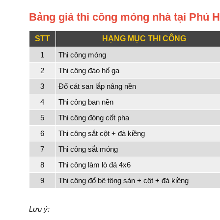
Bảng giá thi công móng nhà tại Phú 
STT
HẠNG MỤC THI CÔNG
1
Thi công móng
2
Thi công đào hố ga
3
Đổ cát san lắp nâng nền
4
Thi công ban nền
5
Thi công đóng cốt pha
6
Thi công sắt cột + đà kiềng
7
Thi công sắt móng
8
Thi công làm lò đá 4x6
9
Thi công đổ bê tông sàn + cột + đà kiềng
Lưu ý: