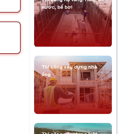
nước, bể bơi
Thi công xây dựng nhà
ống