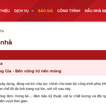
 THIỆU
DỊCH VỤ
BÁO GIÁ
CÔNG TRÌNH
MẪU NHÀ Đ
nhà
 nhà
ia
ng Gia - Bền vững từ nền móng
ây dựng, đóng vai trò chịu lực chính cho toàn bộ công trình phía tr
chế tối đa tình trạng sụt lún, nứt vỡ sau này.
ng đơn, móng bè… đảm bảo kỹ thuật, vật tư chất lượng và đội ng
bền vượt thời gian.