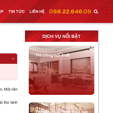
098.22.646.09
ẸP
TIN TỨC
LIÊN HỆ
DỊCH VỤ NỔI BẬT
Thi công nội thất
ên. Một nền
ũ thợ lành
Thi công xây nhà trọn gói