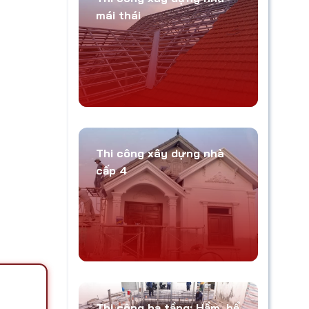
mái thái
Thi công xây dựng nhà
cấp 4
Thi công hạ tầng: Hầm, bể