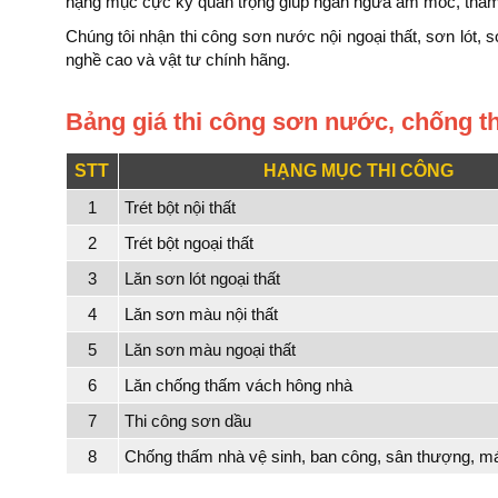
hạng mục cực kỳ quan trọng giúp ngăn ngừa ẩm mốc, thấm d
Chúng tôi nhận thi công sơn nước nội ngoại thất, sơn lót,
nghề cao và vật tư chính hãng.
Bảng giá thi công sơn nước, chống t
STT
HẠNG MỤC THI CÔNG
1
Trét bột nội thất
2
Trét bột ngoại thất
3
Lăn sơn lót ngoại thất
4
Lăn sơn màu nội thất
5
Lăn sơn màu ngoại thất
6
Lăn chống thấm vách hông nhà
7
Thi công sơn dầu
8
Chống thấm nhà vệ sinh, ban công, sân thượng, má