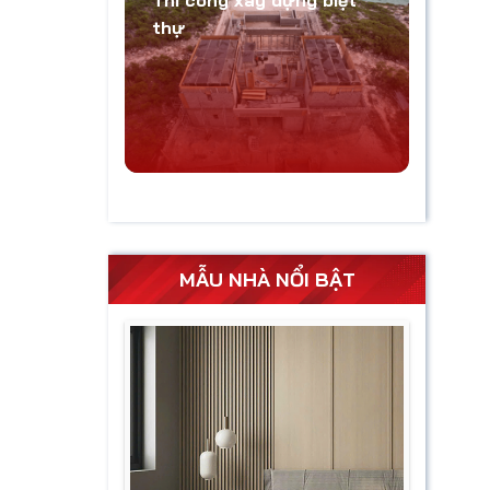
Thi công xây dựng biệt
thự
MẪU NHÀ NỔI BẬT