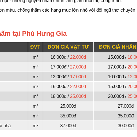
ột - những nguyên nhân chính làm giảm tuổi thọ công trình.
 sơn màu, chống thấm các hạng mục lớn nhỏ với đội ngũ thợ chuyên 
hấm tại Phú Hưng Gia
ĐVT
ĐƠN GIÁ VẬT TƯ
ĐƠN GIÁ NHÂN
m²
16.000đ /
22.000đ
15.000đ /
18.0
m²
17.000đ /
27.000đ
17.000đ /
20.0
m²
12.000đ /
17.000đ
10.000đ /
12.0
m²
16.000đ /
22.000đ
15.000đ /
20.0
m²
18.000đ /
25.000đ
20.000đ /
25.0
m²
25.000đ
27.000đ
m²
35.000đ
35.000đ
i nhà
m²
37.000đ
30.000đ