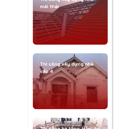
mái thái
Thi công xây dựng nhà
cấp 4
Thi công hạ tầng: Hầm, bể