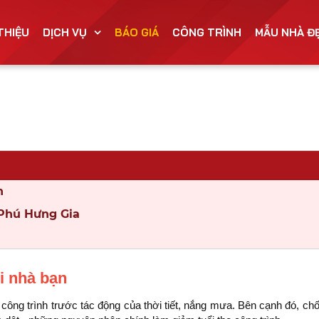
 THIỆU
DỊCH VỤ
BÁO GIÁ
CÔNG TRÌNH
MẪU NHÀ Đ
n
 Phú Hưng Gia
i nhà bạn
ông trình trước tác động của thời tiết, nắng mưa. Bên cạnh đó, ch