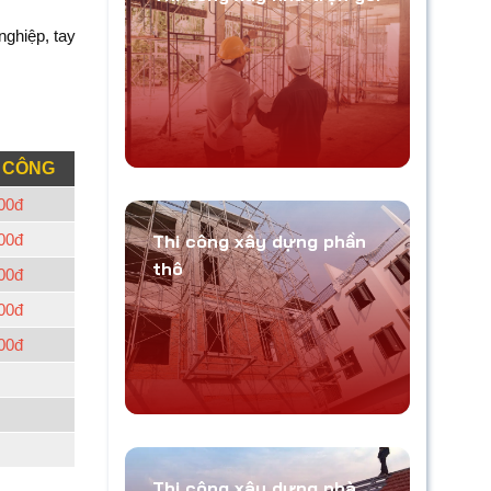
nghiệp, tay
 CÔNG
00đ
Thi công xây dựng phần
00đ
thô
00đ
00đ
00đ
Thi công xây dựng nhà