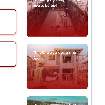
nước, bể bơi
Thi công xây dựng nhà
ống