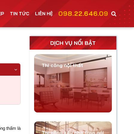
098.22.646.09
ẸP
TIN TỨC
LIÊN HỆ
DỊCH VỤ NỔI BẬT
Thi công nội thất
ống thấm là
Thi công xây nhà trọn gói