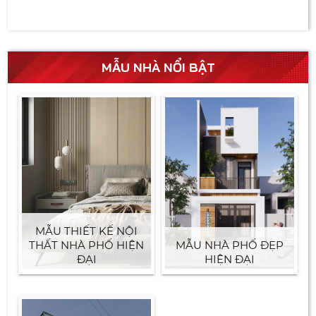
MẪU NHÀ NỔI BẬT
MẪU THIẾT KẾ NỘI
THẤT NHÀ PHỐ HIỆN
MẪU NHÀ PHỐ ĐẸP
ĐẠI
HIỆN ĐẠI