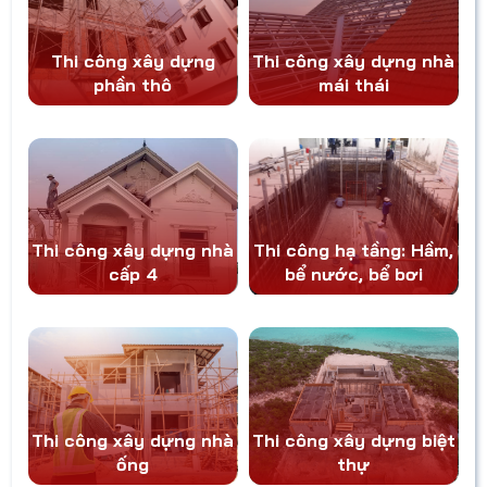
giao, không
bảo hành. Nếu
bạn sắp xây
Thi công xây dựng
Thi công xây dựng nhà
nhà và muốn
phần thô
mái thái
mọi thứ diễn ra
suôn sẻ, đừng
bỏ qua những
chia sẻ kinh
nghiệm quý
báu trong bài
viết dưới đây.
Thi công xây dựng nhà
Thi công hạ tầng: Hầm,
cấp 4
bể nước, bể bơi
Thi công xây dựng nhà
Thi công xây dựng biệt
ống
thự