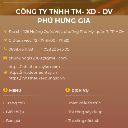
CÔNG TY TNHH TM- XD - DV
PHÚ HƯNG GIA
Địa chỉ: 126 Hoàng Quốc Việt, phường Phú Mỹ, quận 7, TP.HCM
Giờ làm việc: T2 - T7 8h00 - 17h30
0898.46.11.88
098.22.646.09
phuhunggia2008.@gmail.com
https:// nhathauxaylap.com
https://nhadepmientay.vn
https:// nhathauxaydungsg.vn
MENU
DỊCH VỤ
Trang chủ
Thiết kế kiến trúc
Giới thiệu
Thi công xây dựng
Báo giá
Thi công nội thất