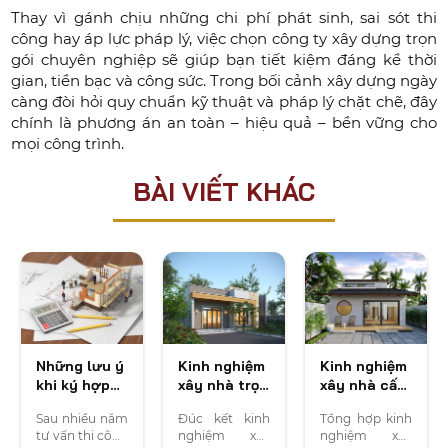
Thay vì gánh chịu những chi phí phát sinh, sai sót thi
công hay áp lực pháp lý, việc chọn công ty xây dựng trọn
gói chuyên nghiệp sẽ giúp bạn tiết kiệm đáng kể thời
gian, tiền bạc và công sức. Trong bối cảnh xây dựng ngày
càng đòi hỏi quy chuẩn kỹ thuật và pháp lý chặt chẽ, đây
chính là phương án an toàn – hiệu quả – bền vững cho
mọi công trình.
BÀI VIẾT KHÁC
Những lưu ý
Kinh nghiệm
Kinh nghiệm
khi ký hợp
xây nhà trọn
xây nhà cấp
đồng xây
gói cấp 4
4 cho thuê
Sau nhiều năm
Đúc kết kinh
Tổng hợp kinh
nhà trọn gói
tiện nghi chi
giá rẻ
tư vấn thi công
nghiệm xây
nghiệm xây
phí thấp