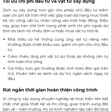
Tối ưu chi phí đầu tư và vật tư xây dựng
Dịch vụ xây dựng trọn gói cho phép chủ đầu tư kiểm
soát chi phí tốt hơn nhờ việc gộp toàn bộ hạng mục thiết
kế, thi công, vật tư, nhân công vào một hợp đồng. Điều
này giúp hạn chế tình trạng phát sinh chi phí ngoài dự
tính do tách rời nhiều đơn vị hoặc mua vật tư nhỏ lẻ.
Nhà thầu có hệ thống cung ứng vật tư riêng nên
thường được chiết khấu cao, giảm chi phí cho chủ đầu
tư.
Giảm thiểu lãng phí vật tư dư thừa do không cần tự
tính toán thủ công.
Gói thầu trọn gói thường được tính theo đơn giá trên
m2, thuận tiện so sánh và dự trù ngân sách ngay từ
đầu.
Rút ngắn thời gian hoàn thiện công trình
Vì công ty xây dựng chuyên nghiệp sẽ thực hiện liên kết
chặt chẽ giữa thiết kế và thi công, giúp tránh xung đột
bản vẽ – hiện trường. Họ có kinh nghiệm lập tiến độ tổng