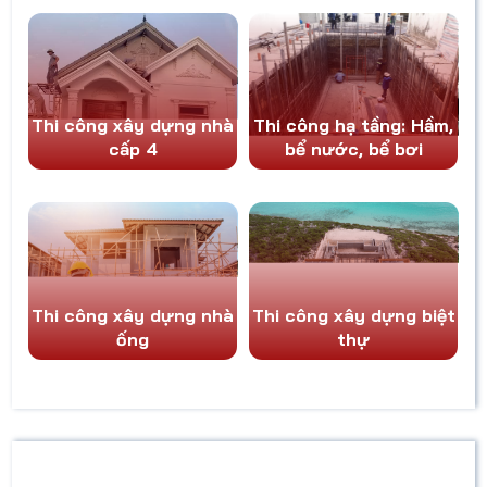
chia sẻ kinh
nghiệm quý
báu trong bài
viết dưới đây.
Thi công xây dựng nhà
Thi công hạ tầng: Hầm,
cấp 4
bể nước, bể bơi
Thi công xây dựng nhà
Thi công xây dựng biệt
ống
thự
MẪU NHÀ NỔI BẬT