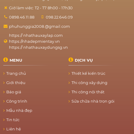
Giờ làm việc: T2 - T7 8h00 - 17h30
0898.46.11.88
098.22.646.09
phuhunggia2008.@gmail.com
https:// nhathauxaylap.com
https://nhadepmientay.vn
https:// nhathauxaydungsg.vn
MENU
DỊCH VỤ
Trang chủ
Thiết kế kiến trúc
Giới thiệu
Thi công xây dựng
Báo giá
Thi công nội thất
Công trình
Sửa chữa nhà trọn gói
Mẫu nhà đẹp
Tin tức
Liên hệ