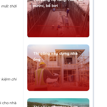
nước, bể bơi
 mất thời
Thi công xây dựng nhà
ống
t kiệm chi
i cho nhà