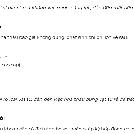
ỉ vì giá rẻ mà không xác minh năng lực, dẫn đến mất tiền,
à
hà thầu báo giá không đúng, phát sinh chi phí lớn về sau.
vực
 cao cấp)
rõ loại vật tư, dẫn đến việc nhà thầu dùng vật tư rẻ để tiế
ói
 khoản cần có để tránh bỏ sót hoặc bị ép ký hợp đồng có lợ