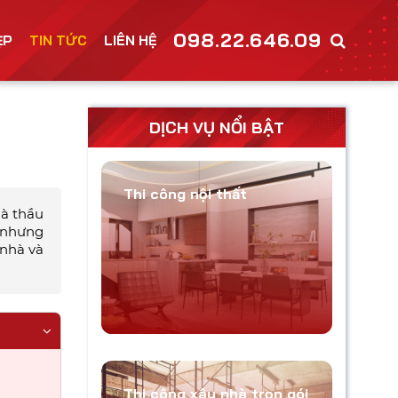
098.22.646.09
ẸP
TIN TỨC
LIÊN HỆ
DỊCH VỤ NỔI BẬT
Thi công nội thất
hà thầu
, nhưng
 nhà và
Thi công xây nhà trọn gói