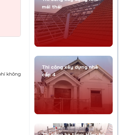
mái thái
Thi công xây dựng nhà
 phí không
cấp 4
Thi công hạ tầng: Hầm, bể