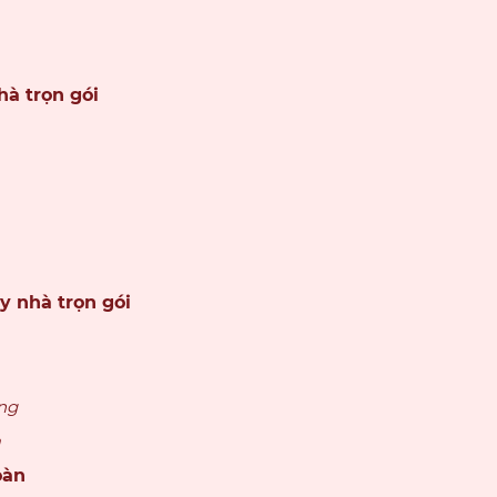
hà trọn gói
y nhà trọn gói
ng
à
oàn