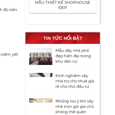
MẪU THIẾT KẾ SHOPHOUSE
ĐẸP
h đủ tiền.
TIN TỨC NỔI BẬT
Mẫu dãy nhà phố
 niêm yết
đẹp hiện đại trong
khu dân cư
Kinh nghiệm xây
nhà trọ cho thuê giá
rẻ cho chủ đầu tư
Những lưu ý khi xây
nhà trọn gói gia chủ
không thể quên