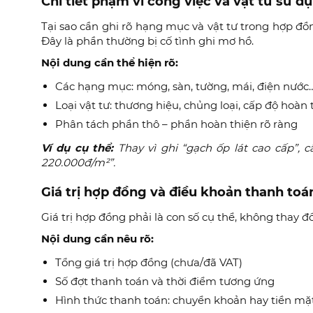
Chi tiết phạm vi công việc và vật tư sử d
Tại sao cần ghi rõ hạng mục và vật tư trong hợp đồ
Đây là phần thường bị cố tình ghi mơ hồ.
Nội dung cần thể hiện rõ:
Các hạng mục: móng, sàn, tường, mái, điện nước
Loại vật tư: thương hiệu, chủng loại, cấp độ hoàn 
Phân tách phần thô – phần hoàn thiện rõ ràng
Ví dụ cụ thể:
Thay vì ghi “gạch ốp lát cao cấp”,
220.000đ/m²”.
Giá trị hợp đồng và điều khoản thanh toá
Giá trị hợp đồng phải là con số cụ thể, không thay 
Nội dung cần nêu rõ:
Tổng giá trị hợp đồng (chưa/đã VAT)
Số đợt thanh toán và thời điểm tương ứng
Hình thức thanh toán: chuyển khoản hay tiền mặ