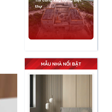
Thi công xây dựng biệt
thự
MẪU NHÀ NỔI BẬT