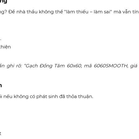
ụng
ng? Để nhà thầu không thể "làm thiếu – làm sai" mà vẫn tín
…
thiện
 cần ghi rõ: “Gạch Đồng Tâm 60x60, mã 6060SMOOTH, giá
n
đổi nếu không có phát sinh đã thỏa thuận.
t