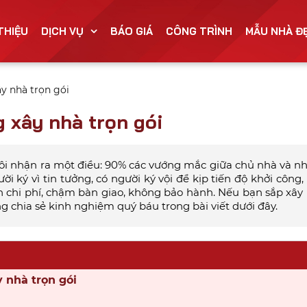
 THIỆU
DỊCH VỤ
BÁO GIÁ
CÔNG TRÌNH
MẪU NHÀ Đ
y nhà trọn gói
 xây nhà trọn gói
tôi nhận ra một điều: 90% các vướng mắc giữa chủ nhà và n
i ký vì tin tưởng, có người ký vội để kịp tiến độ khởi công
nh chi phí, chậm bàn giao, không bảo hành. Nếu bạn sắp xây
 chia sẻ kinh nghiệm quý báu trong bài viết dưới đây.
 nhà trọn gói