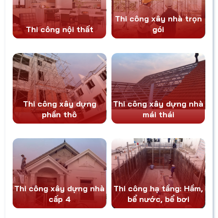
toàn và tối ưu
có người ký vội
ngân sách cho
để kịp tiến độ
Thi công xây nhà trọn
công trình.
khởi công,
Thi công nội thất
gói
nhưng cuối
cùng lại gặp
phải hàng loạt
vấn đề: phát
sinh chi phí,
chậm bàn
giao, không
bảo hành. Nếu
bạn sắp xây
Thi công xây dựng
Thi công xây dựng nhà
nhà và muốn
phần thô
mái thái
mọi thứ diễn ra
suôn sẻ, đừng
bỏ qua những
chia sẻ kinh
nghiệm quý
báu trong bài
viết dưới đây.
Thi công xây dựng nhà
Thi công hạ tầng: Hầm,
cấp 4
bể nước, bể bơi