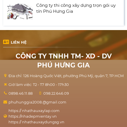
Công ty thi công xây dựng trọn gói uy
tín Phú Hưng Gia
LIÊN HỆ
CÔNG TY TNHH TM- XD - DV
PHÚ HƯNG GIA
Địa chỉ: 126 Hoàng Quốc Việt, phường Phú Mỹ, quận 7, TP.HCM
Giờ làm việc: T2 - T7 8h00 - 17h30
0898.46.11.88
098.22.646.09
phuhunggia2008.@gmail.com
https:// nhathauxaylap.com
https://nhadepmientay.vn
https:// nhathauxaydungsg.vn